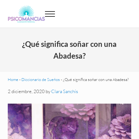
Saltar al contenido principal
Skip to header left navigation
Skip to site footer
Menu
Psicomancias
Psicomancias
¿Qué significa soñar con una
Abadesa?
Home
-
Diccionario de Sueños
-
¿Qué significa soñar con una Abadesa?
2 diciembre, 2020
by
Clara Sanchís