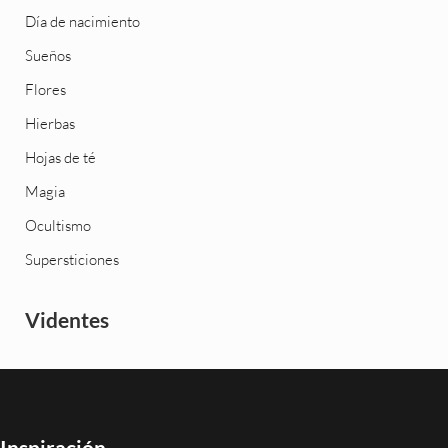
Día de nacimiento
Sueños
Flores
Hierbas
Hojas de té
Magia
Ocultismo
Supersticiones
Videntes
Inspiración