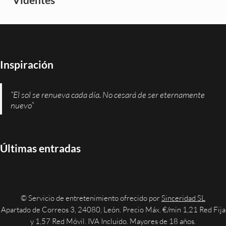
Inspiración
“El sol se renueva cada día. No cesará de ser eternamente
nuevo”
Últimas entradas
© Servicio de entretenimiento ofrecido por
Sinceridad SL
Apartado de Correos 3, 24080, León. Precio Máx. €/min 1,21 Red Fija
y 1,57 Red Móvil. IVA Incluido. Mayores de 18 años.