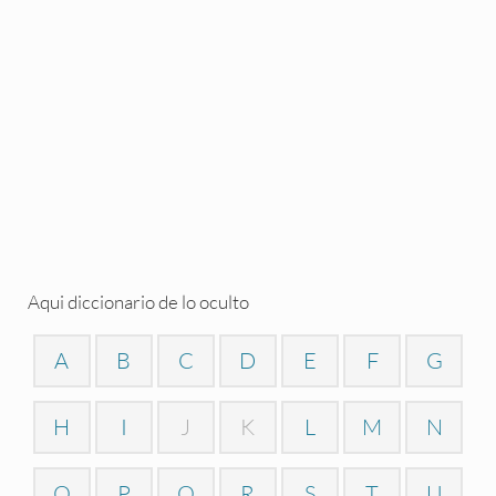
Aqui diccionario de lo oculto
A
B
C
D
E
F
G
H
I
J
K
L
M
N
O
P
Q
R
S
T
U