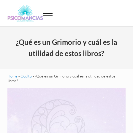
Saltar al contenido principal
Skip to header left navigation
Skip to site footer
Menu
Psicomancias
Psicomancias
¿Qué es un Grimorio y cuál es la
utilidad de estos libros?
Home
-
Oculto
-
¿Qué es un Grimorio y cuál es la utilidad de estos
libros?