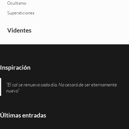
Ocultismo
Supersticiones
Videntes
Inspiración
“El sol se renueva cada día. No cesará de ser eternamente
nuevo”
Últimas entradas