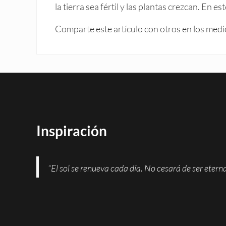
la tierra sea fértil y las plantas crezcan. En est
Comparte este artículo con otros en los medio
Inspiración
“El sol se renueva cada día. No cesará de ser eter