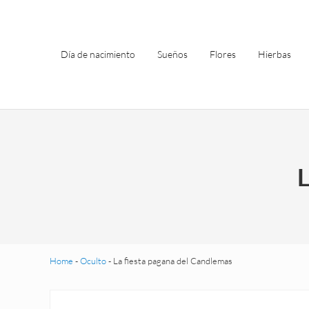
Saltar al contenido principal
Skip to header left navigation
Skip to site footer
Día de nacimiento
Sueños
Flores
Hierbas
L
Home
-
Oculto
-
La fiesta pagana del Candlemas