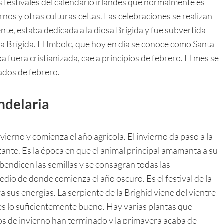
s festivales del calendario irlandés que normalmente es
nos y otras culturas celtas. Las celebraciones se realizan
te, estaba dedicada a la diosa Brígida y fue subvertida
anta Brígida. El Imbolc, que hoy en día se conoce como Santa
 fuera cristianizada, cae a principios de febrero. El mes se
ados de febrero.
ndelaria
erno y comienza el año agrícola. El invierno da paso a la
actante. Es la época en que el animal principal amamanta a su
 bendicen las semillas y se consagran todas las
dio de donde comienza el año oscuro. Es el festival de la
a sus energías. La serpiente de la Brighid viene del vientre
 es lo suficientemente bueno. Hay varias plantas que
dos de invierno han terminado y la primavera acaba de