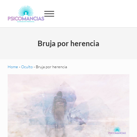
Saltar al contenido principal
Skip to header left navigation
Skip to site footer
Menu
Psicomancias
Psicomancias
Bruja por herencia
Home
-
Oculto
-
Bruja por herencia