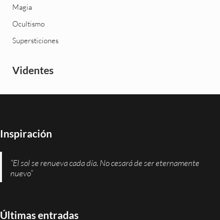
Magia
Ocultismo
Supersticiones
Videntes
Inspiración
“El sol se renueva cada día. No cesará de ser eternamente
nuevo”
Últimas entradas