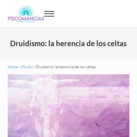
Saltar al contenido principal
Skip to header left navigation
Skip to site footer
Menu
Psicomancias
Psicomancias
Druidismo: la herencia de los celtas
Home
-
Oculto
-
Druidismo: la herencia de los celtas