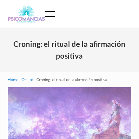
Saltar al contenido principal
Skip to header left navigation
Skip to site footer
Menu
Psicomancias
Psicomancias
Croning: el ritual de la afirmación
positiva
Home
-
Oculto
-
Croning: el ritual de la afirmación positiva