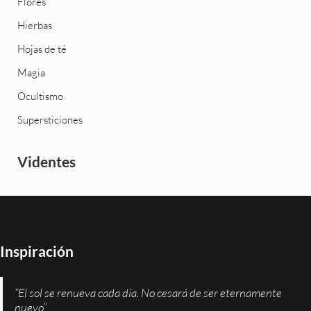
Flores
Hierbas
Hojas de té
Magia
Ocultismo
Supersticiones
Videntes
Inspiración
“El sol se renueva cada día. No cesará de ser eternamente
nuevo”