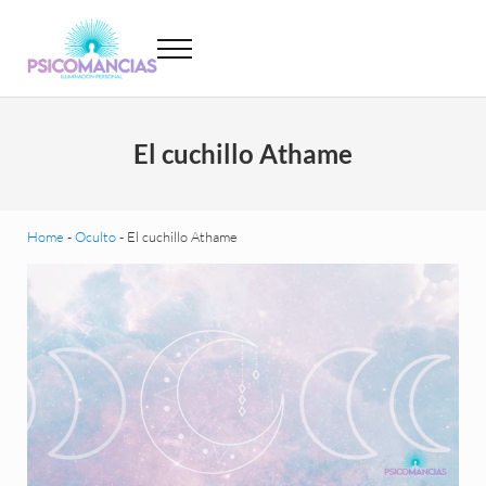
Saltar al contenido principal
Skip to header left navigation
Skip to site footer
Menu
Psicomancias
Psicomancias
El cuchillo Athame
Home
-
Oculto
-
El cuchillo Athame