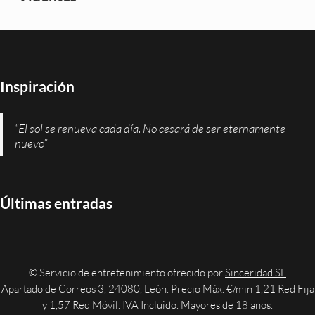
Inspiración
“El sol se renueva cada día. No cesará de ser eternamente
nuevo”
Últimas entradas
© Servicio de entretenimiento ofrecido por
Sinceridad SL
Apartado de Correos 3, 24080, León. Precio Máx. €/min 1,21 Red Fija
y 1,57 Red Móvil. IVA Incluido. Mayores de 18 años.