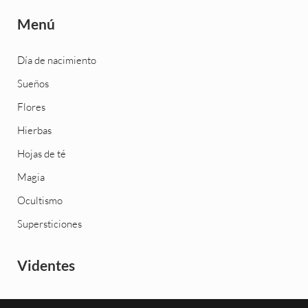
Menú
Día de nacimiento
Sueños
Flores
Hierbas
Hojas de té
Magia
Ocultismo
Supersticiones
Videntes