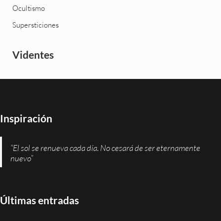
Ocultismo
Supersticiones
Videntes
Inspiración
“El sol se renueva cada día. No cesará de ser eternamente
nuevo”
Últimas entradas