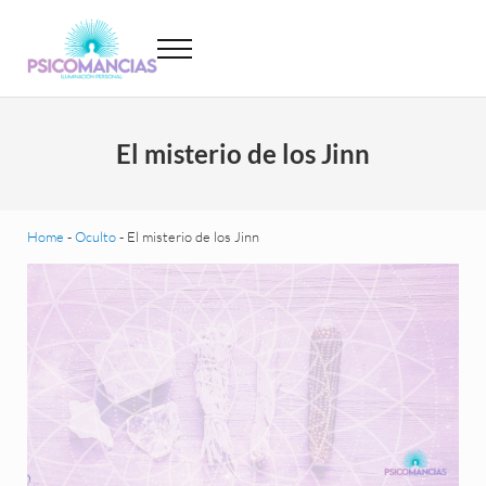
Saltar al contenido principal
Skip to header left navigation
Skip to site footer
Menu
Psicomancias
Psicomancias
El misterio de los Jinn
Home
-
Oculto
-
El misterio de los Jinn