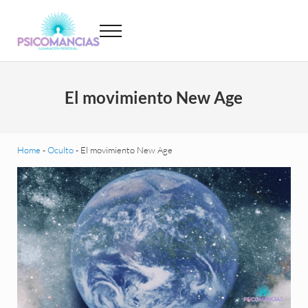
Saltar al contenido principal
Skip to header left navigation
Skip to site footer
Menu
Psicomancias
Psicomancias
El movimiento New Age
Home
-
Oculto
-
El movimiento New Age