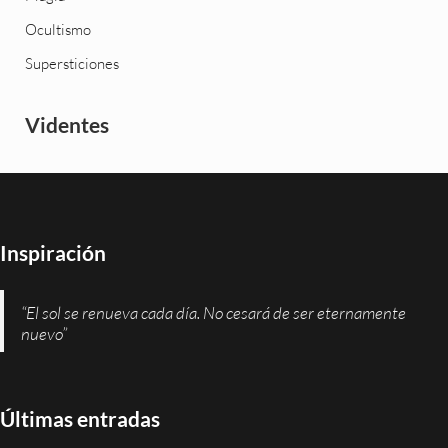
Ocultismo
Supersticiones
Videntes
Inspiración
“El sol se renueva cada día. No cesará de ser eternamente
nuevo”
Últimas entradas