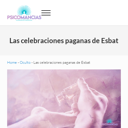
Saltar al contenido principal
Skip to header left navigation
Skip to site footer
Menu
Psicomancias
Psicomancias
Las celebraciones paganas de Esbat
Home
-
Oculto
-
Las celebraciones paganas de Esbat