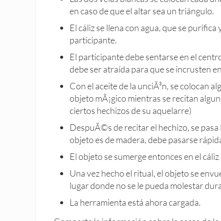
en caso de que el altar sea un triángulo.
El cáliz se llena con agua, que se purifica
participante.
El participante debe sentarse en el centro
debe ser atraída para que se incrusten en 
Con el aceite de la unciÃ³n, se colocan al
objeto mÃ¡gico mientras se recitan algu
ciertos hechizos de su aquelarre)
DespuÃ©s de recitar el hechizo, se pasa la
objeto es de madera, debe pasarse rápid
El objeto se sumerge entonces en el cáliz 
Una vez hecho el ritual, el objeto se env
lugar donde no se le pueda molestar dura
La herramienta está ahora cargada.