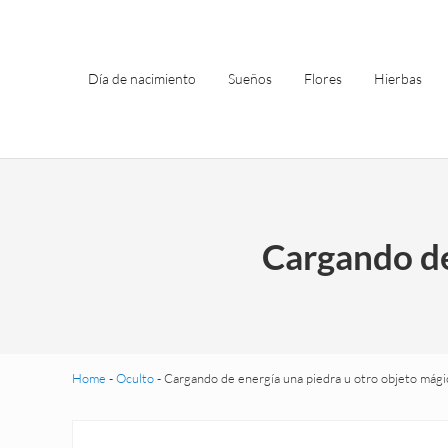
Saltar al contenido principal
Skip to header left navigation
Skip to site footer
Día de nacimiento
Sueños
Flores
Hierbas
Cargando de
Home
-
Oculto
-
Cargando de energía una piedra u otro objeto mági