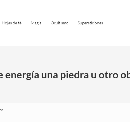
Hojas de té
Magia
Ocultismo
Supersticiones
 energía una piedra u otro o
co