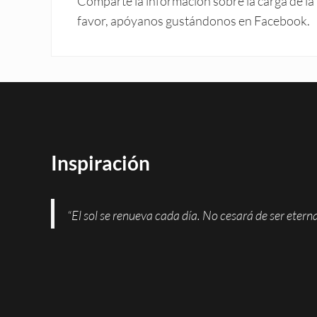
Comparte la información sobre la carga de la 
favor, apóyanos gustándonos en Facebook.
Inspiración
“El sol se renueva cada día. No cesará de ser eter