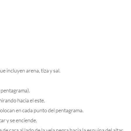
e incluyen arena, tiza y sal.
n pentagrama).
mirando hacia el este.
 colocan en cada punto del pentagrama.
tar y se enciende.
de cara al lado de la vela negra hacia la esquina del altar,