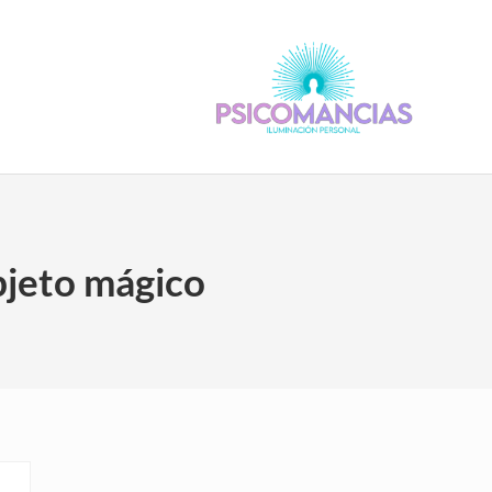
Psicomancias
Psicomancias
bjeto mágico
Sidebar