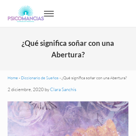
Saltar al contenido principal
Skip to header left navigation
Skip to site footer
Menu
Psicomancias
Psicomancias
¿Qué significa soñar con una
Abertura?
Home
-
Diccionario de Sueños
-
¿Qué significa soñar con una Abertura?
2 diciembre, 2020
by
Clara Sanchís