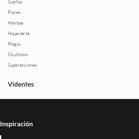
Sueños
Flores
Hierbas
Hojas de té
Magia
Ocultismo
Supersticiones
Videntes
Inspiración