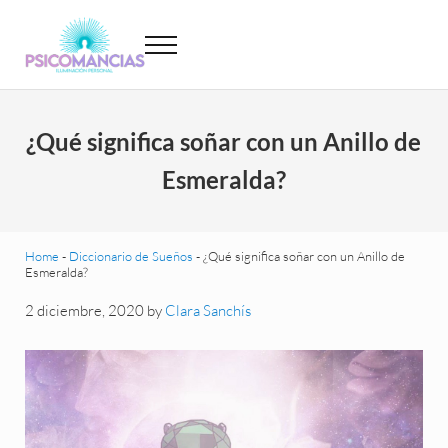
Saltar al contenido principal
Skip to header left navigation
Skip to site footer
Menu
Psicomancias
Psicomancias
¿Qué significa soñar con un Anillo de
Esmeralda?
Home
-
Diccionario de Sueños
-
¿Qué significa soñar con un Anillo de
Esmeralda?
2 diciembre, 2020
by
Clara Sanchís