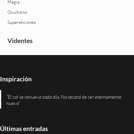
Magia
Ocultismo
Supersticiones
Videntes
Inspiración
“El sol se renueva cada día. No cesará de ser eternamente
nuevo”
Últimas entradas