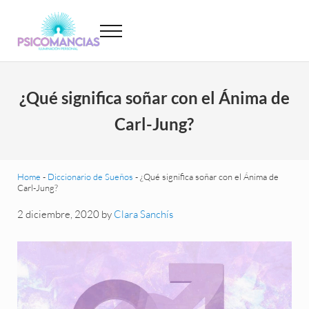
Saltar al contenido principal
Skip to header left navigation
Skip to site footer
Menu
Psicomancias
Psicomancias
¿Qué significa soñar con el Ánima de
Carl-Jung?
Home
-
Diccionario de Sueños
-
¿Qué significa soñar con el Ánima de
Carl-Jung?
2 diciembre, 2020
by
Clara Sanchís