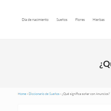
Saltar al contenido principal
Skip to header left navigation
Skip to site footer
Día de nacimiento
Sueños
Flores
Hierbas
¿Q
Home
-
Diccionario de Sueños
-
¿Qué significa soñar con Anuncios?