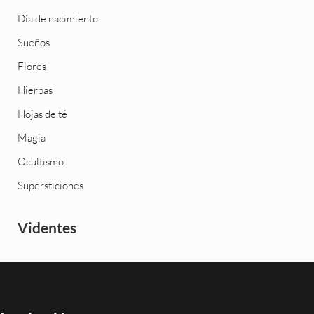
Día de nacimiento
Sueños
Flores
Hierbas
Hojas de té
Magia
Ocultismo
Supersticiones
Videntes