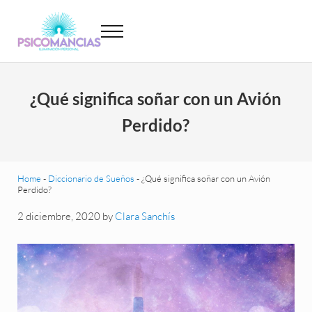
Saltar al contenido principal
Skip to header left navigation
Skip to site footer
Menu
Psicomancias
Psicomancias
¿Qué significa soñar con un Avión
Perdido?
Home
-
Diccionario de Sueños
-
¿Qué significa soñar con un Avión
Perdido?
2 diciembre, 2020
by
Clara Sanchís