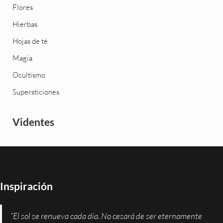
Flores
Hierbas
Hojas de té
Magia
Ocultismo
Supersticiones
Videntes
Inspiración
“El sol se renueva cada día. No cesará de ser eternamente