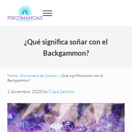
Saltar al contenido principal
Skip to header left navigation
Skip to site footer
Menu
Psicomancias
Psicomancias
¿Qué significa soñar con el
Backgammon?
Home
-
Diccionario de Sueños
-
¿Qué significa soñar con el
Backgammon?
2 diciembre, 2020
by
Clara Sanchís