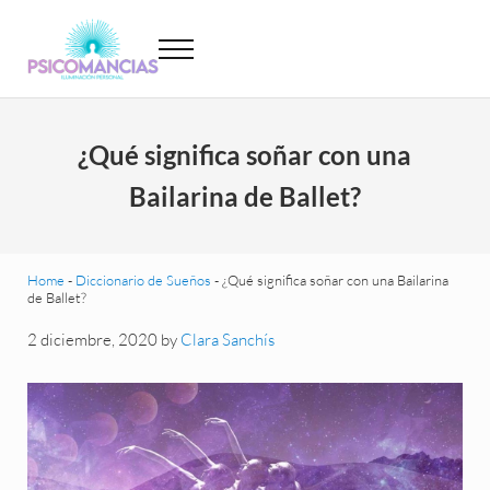
Saltar al contenido principal
Skip to header left navigation
Skip to site footer
Menu
Psicomancias
Psicomancias
¿Qué significa soñar con una
Bailarina de Ballet?
Home
-
Diccionario de Sueños
-
¿Qué significa soñar con una Bailarina
de Ballet?
2 diciembre, 2020
by
Clara Sanchís