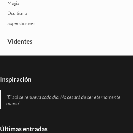
Magia
Ocultismo
Supersticiones
Videntes
Inspiración
“El sol se renueva cada día. No cesará de ser eternamente
nuevo”
Últimas entradas