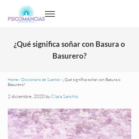
Saltar al contenido principal
Skip to header left navigation
Skip to site footer
Menu
Psicomancias
Psicomancias
¿Qué significa soñar con Basura o
Basurero?
Home
-
Diccionario de Sueños
-
¿Qué significa soñar con Basura o
Basurero?
2 diciembre, 2020
by
Clara Sanchís