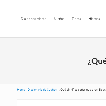
Saltar al contenido principal
Skip to header left navigation
Skip to site footer
Día de nacimiento
Sueños
Flores
Hierbas
¿Qué 
Home
-
Diccionario de Sueños
-
¿Qué significa soñar que eres Bisex