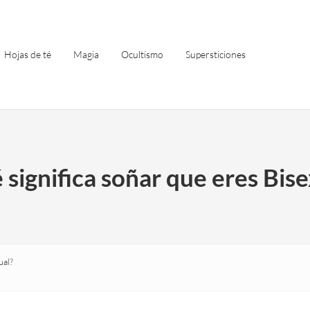
Hojas de té
Magia
Ocultismo
Supersticiones
significa soñar que eres Bis
ual?