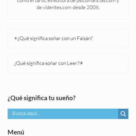
como el tarot, es editora de psicomancias.com y
de videntes.com desde 2008.
Entrada anterior:
¿Qué significa soñar con un Faisán?
Siguiente entrada:
¿Qué significa soñar con Leer?
Sidebar
¿Qué significa tu sueño?
Menú