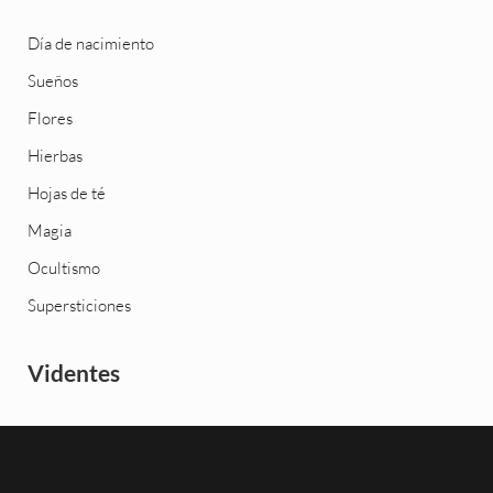
Día de nacimiento
Sueños
Flores
Hierbas
Hojas de té
Magia
Ocultismo
Supersticiones
Videntes