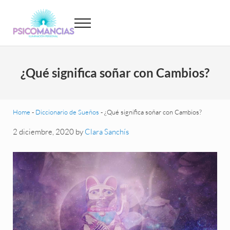
Saltar al contenido principal
Skip to header left navigation
Skip to site footer
Menu
Psicomancias
Psicomancias
¿Qué significa soñar con Cambios?
Home
-
Diccionario de Sueños
-
¿Qué significa soñar con Cambios?
2 diciembre, 2020
by
Clara Sanchís