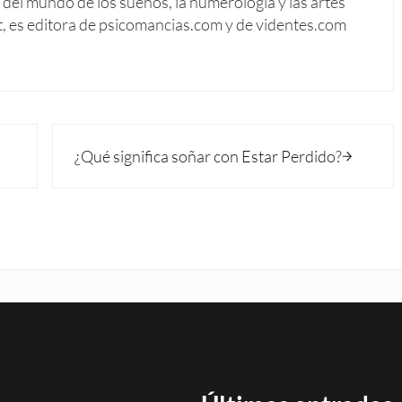
del mundo de los sueños, la numerología y las artes
t, es editora de psicomancias.com y de videntes.com
Siguiente entrada:
¿Qué significa soñar con Estar Perdido?