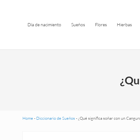
Saltar al contenido principal
Skip to header left navigation
Skip to site footer
Día de nacimiento
Sueños
Flores
Hierbas
¿Qué
Home
-
Diccionario de Sueños
-
¿Qué significa soñar con un Cangur