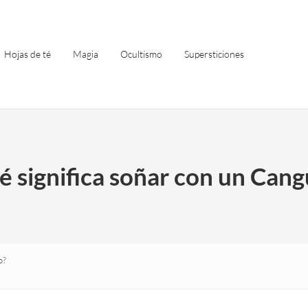
Hojas de té
Magia
Ocultismo
Supersticiones
 significa soñar con un Cang
o?