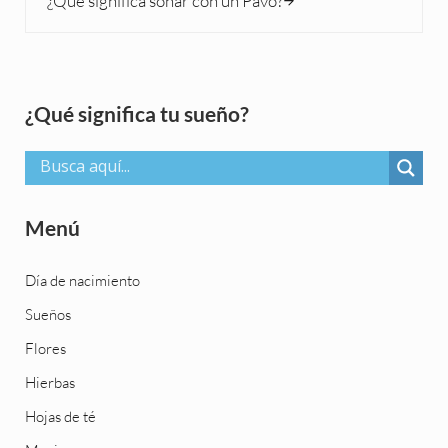
¿Qué significa soñar con un Pavo?
Sidebar
¿Qué significa tu sueño?
Menú
Día de nacimiento
Sueños
Flores
Hierbas
Hojas de té