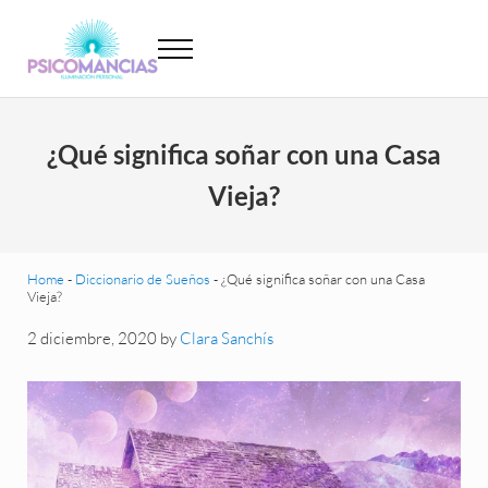
Saltar al contenido principal
Skip to header left navigation
Skip to site footer
Menu
Psicomancias
Psicomancias
¿Qué significa soñar con una Casa
Vieja?
Home
-
Diccionario de Sueños
-
¿Qué significa soñar con una Casa
Vieja?
2 diciembre, 2020
by
Clara Sanchís