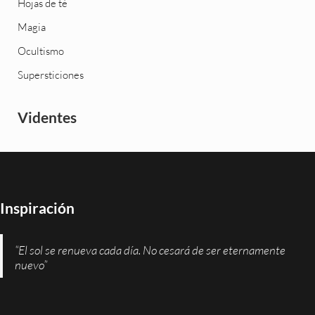
Hojas de té
Magia
Ocultismo
Supersticiones
Videntes
Inspiración
“El sol se renueva cada día. No cesará de ser eternamente
nuevo”