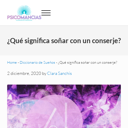
Saltar al contenido principal
Skip to header left navigation
Skip to site footer
Menu
Psicomancias
Psicomancias
¿Qué significa soñar con un conserje?
Home
-
Diccionario de Sueños
-
¿Qué significa soñar con un conserje?
2 diciembre, 2020
by
Clara Sanchís