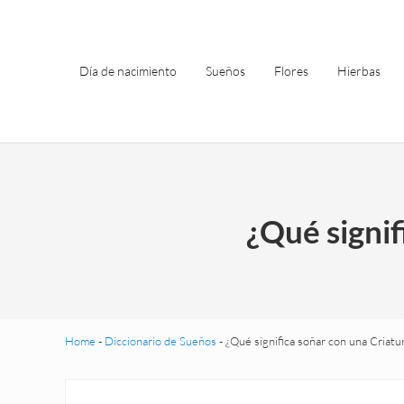
Saltar al contenido principal
Skip to header left navigation
Skip to site footer
Día de nacimiento
Sueños
Flores
Hierbas
¿Qué signi
Home
-
Diccionario de Sueños
-
¿Qué significa soñar con una Criat