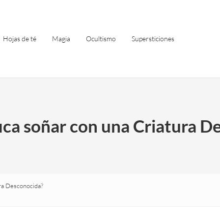
Hojas de té
Magia
Ocultismo
Supersticiones
fica soñar con una Criatura D
ura Desconocida?