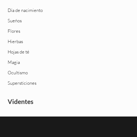
Día de nacimiento
Sueños
Flores
Hierbas
Hojas de té
Magia
Ocultismo
Supersticiones
Videntes