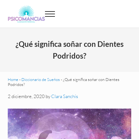
Saltar al contenido principal
Skip to header left navigation
Skip to site footer
Menu
Psicomancias
Psicomancias
¿Qué significa soñar con Dientes
Podridos?
Home
-
Diccionario de Sueños
-
¿Qué significa soñar con Dientes
Podridos?
2 diciembre, 2020
by
Clara Sanchís