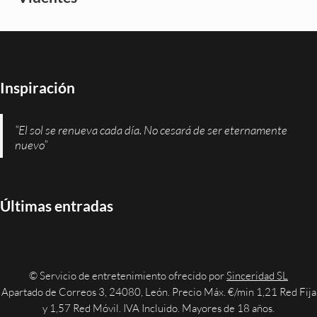
Inspiración
“El sol se renueva cada día. No cesará de ser eternamente
nuevo”
Últimas entradas
© Servicio de entretenimiento ofrecido por
Sinceridad SL
Apartado de Correos 3, 24080, León. Precio Máx. €/min 1,21 Red Fija
y 1,57 Red Móvil. IVA Incluido. Mayores de 18 años.