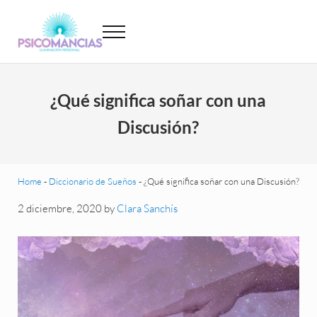
Saltar al contenido principal
Skip to header left navigation
Skip to site footer
Menu
Psicomancias
Psicomancias
¿Qué significa soñar con una
Discusión?
Home
-
Diccionario de Sueños
-
¿Qué significa soñar con una Discusión?
2 diciembre, 2020
by
Clara Sanchís