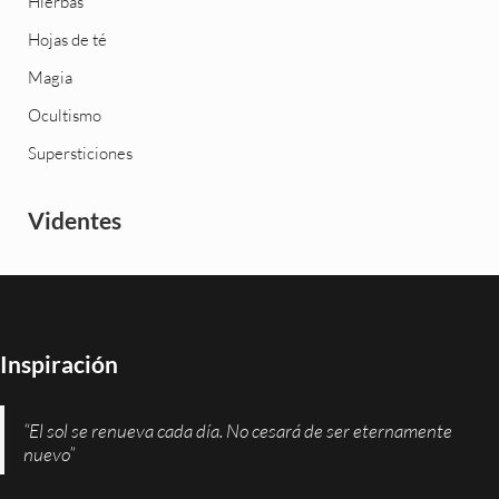
Hierbas
Hojas de té
Magia
Ocultismo
Supersticiones
Videntes
Inspiración
“El sol se renueva cada día. No cesará de ser eternamente
nuevo”