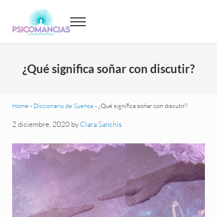
Saltar al contenido principal
Skip to header left navigation
Skip to site footer
Menu
Psicomancias
Psicomancias
¿Qué significa soñar con discutir?
Home
-
Diccionario de Sueños
-
¿Qué significa soñar con discutir?
2 diciembre, 2020
by
Clara Sanchís