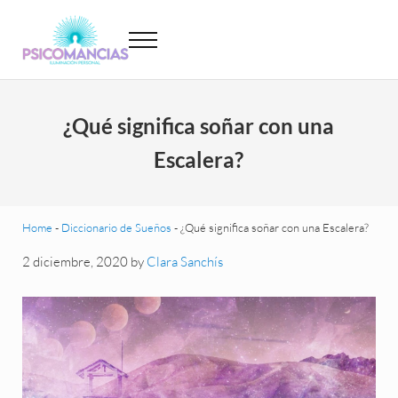
Saltar al contenido principal
Skip to header left navigation
Skip to site footer
Menu
Psicomancias
Psicomancias
¿Qué significa soñar con una
Escalera?
Home
-
Diccionario de Sueños
-
¿Qué significa soñar con una Escalera?
2 diciembre, 2020
by
Clara Sanchís