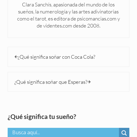
Clara Sanchís, apasionada del mundo de los
sueños, la numerología y las artes adivinatorias
como el tarot, es editora de psicomancias.com y
de videntes.com desde 2008.
Entrada anterior:
¿Qué significa soñar con Coca Cola?
Siguiente entrada:
¿Qué significa soñar que Esperas?
Sidebar
¿Qué significa tu sueño?