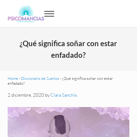
Saltar al contenido principal
Skip to header left navigation
Skip to site footer
Menu
Psicomancias
Psicomancias
¿Qué significa soñar con estar
enfadado?
Home
-
Diccionario de Sueños
-
¿Qué significa soñar con estar
enfadado?
2 diciembre, 2020
by
Clara Sanchís