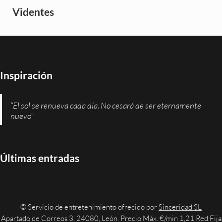
Videntes
Inspiración
“El sol se renueva cada día. No cesará de ser eternamente
nuevo”
Últimas entradas
© Servicio de entretenimiento ofrecido por
Sinceridad SL
Apartado de Correos 3, 24080, León. Precio Máx. €/min 1,21 Red Fija