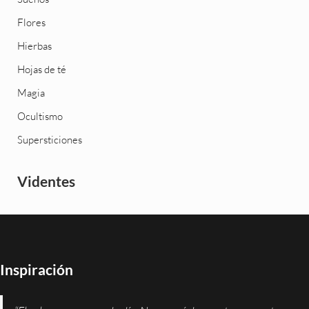
Flores
Hierbas
Hojas de té
Magia
Ocultismo
Supersticiones
Videntes
Inspiración