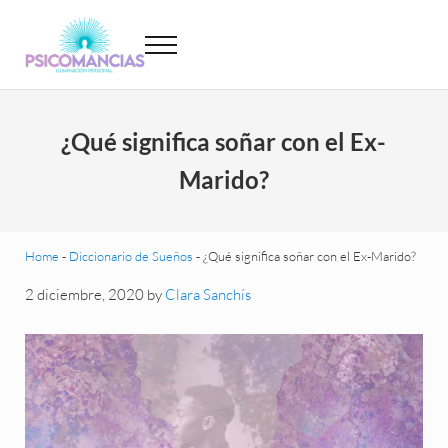
Saltar al contenido principal
Skip to header left navigation
Skip to site footer
Menu
Psicomancias
Psicomancias
¿Qué significa soñar con el Ex-
Marido?
Home
-
Diccionario de Sueños
-
¿Qué significa soñar con el Ex-Marido?
2 diciembre, 2020
by
Clara Sanchís