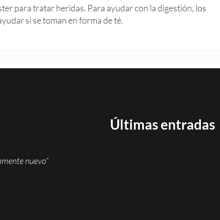
ter para tratar heridas. Para ayudar con la digestión, los
udar si se toman en forma de té.
Últimas entradas
namente nuevo”