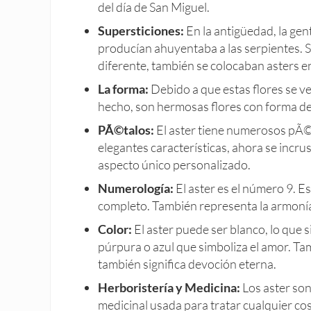
del día de San Miguel.
Supersticiones:
En la antigüedad, la gen
producían ahuyentaba a las serpientes. 
diferente, también se colocaban asters e
La forma:
Debido a que estas flores se v
hecho, son hermosas flores con forma de 
PÃ©talos:
El aster tiene numerosos pÃ©t
elegantes características, ahora se incru
aspecto único personalizado.
Numerología:
El aster es el número 9. E
completo. También representa la armonía,
Color:
El aster puede ser blanco, lo que 
púrpura o azul que simboliza el amor. Tam
también significa devoción eterna.
Herboristería y Medicina:
Los aster so
medicinal usada para tratar cualquier cos