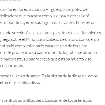
as flores floreció cuando Virgo esparció polvo de
a delicadeza que muestra cómo la diosa Asterea lloró
elo. Donde cayeron sus lágrimas, los asters florecieron.
cuando se colocó en los altares para los dioses. Tambien es
 griega sobre el Minotauro (cabeza de un toro con cuerpo
 ofreció como voluntario para ser uno de los siete
o, le prometió a su padre que si lo lograba, se alzarían
de hacer esto, su padre creyó que estaba muerto y se
ters púrpuras.
oso talismán de amor. Es la hierba de la diosa del amor,
el amor y la delicadeza.
centros amarillos, pero básicamente los asteriscos