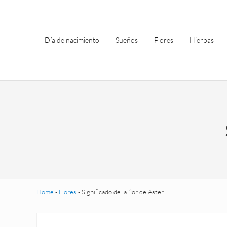
Saltar al contenido principal
Skip to header left navigation
Skip to site footer
Día de nacimiento
Sueños
Flores
Hierbas
Home
-
Flores
-
Significado de la flor de Aster