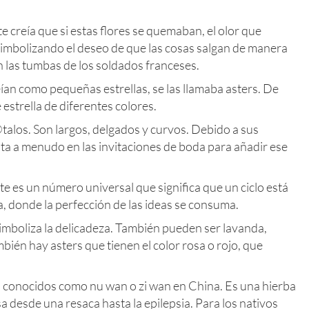
te creía que si estas flores se quemaban, el olor que
Simbolizando el deseo de que las cosas salgan de manera
n las tumbas de los soldados franceses.
eían como pequeñas estrellas, se las llamaba asters. De
estrella de diferentes colores.
alos. Son largos, delgados y curvos. Debido a sus
sta a menudo en las invitaciones de boda para añadir ese
ste es un número universal que significa que un ciclo está
 donde la perfección de las ideas se consuma.
simboliza la delicadeza. También pueden ser lavanda,
bién hay asters que tienen el color rosa o rojo, que
n conocidos como nu wan o zi wan en China. Es una hierba
a desde una resaca hasta la epilepsia. Para los nativos