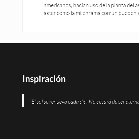
americanos, hacían uso de la planta del as
aster como la milenrama común pueden ay
Inspiración
“El sol se renueva cada día. No cesará de ser eter