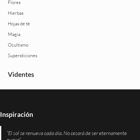
Flores
Hierbas
Hojas de té
Magia
Ocultismo
Supersticiones
Videntes
Inspiración
“El sol se renueva cada día. No cesará de ser eternamente
nuevo”