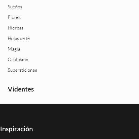
Sueños
Flores
Hierbas
Hojas de té
Magia
Ocultismo
Supersticiones
Videntes
Inspiración