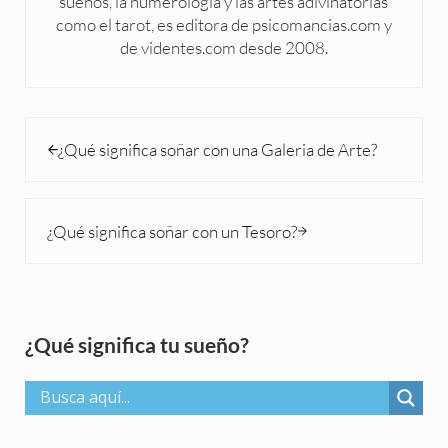
sueños, la numerología y las artes adivinatorias
como el tarot, es editora de psicomancias.com y
de videntes.com desde 2008.
Entrada anterior:
¿Qué significa soñar con una Galeria de Arte?
Siguiente entrada:
¿Qué significa soñar con un Tesoro?
Sidebar
¿Qué significa tu sueño?