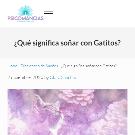
Saltar al contenido principal
Skip to header left navigation
Skip to site footer
Menu
Psicomancias
Psicomancias
¿Qué significa soñar con Gatitos?
Home
-
Diccionario de Sueños
-
¿Qué significa soñar con Gatitos?
2 diciembre, 2020
by
Clara Sanchís