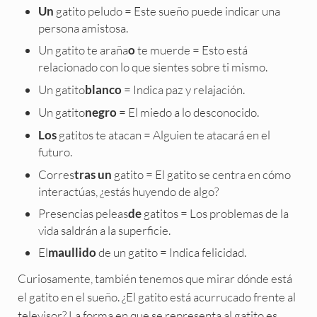
gatito peludo = Este sueño puede indicar una
Un
persona amistosa.
Un gatito te araña
te muerde = Esto está
o
relacionado con lo que sientes sobre ti mismo.
Un gatito
= Indica paz y relajación.
blanco
Un gatito
= El miedo a lo desconocido.
negro
gatitos te atacan = Alguien te atacará en el
Los
futuro.
Corres
gatito = El gatito se centra en cómo
tras un
interactúas, ¿estás huyendo de algo?
Presencias peleas
gatitos = Los problemas de la
de
vida saldrán a la superficie.
El
de un gatito = Indica felicidad.
maullido
Curiosamente, también tenemos que mirar dónde está
el gatito en el sueño. ¿El gatito está acurrucado frente al
televisor? La forma en que se representa al gatito es