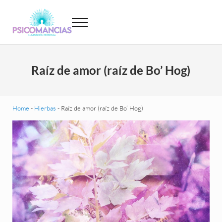
Saltar al contenido principal
Skip to header left navigation
Skip to site footer
Menu
Psicomancias
Psicomancias
Raíz de amor (raíz de Bo’ Hog)
Home
-
Hierbas
-
Raíz de amor (raíz de Bo’ Hog)