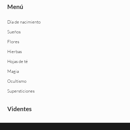
Menú
Día de nacimiento
Sueños
Flores
Hierbas
Hojas de té
Magia
Ocultismo
Supersticiones
Videntes