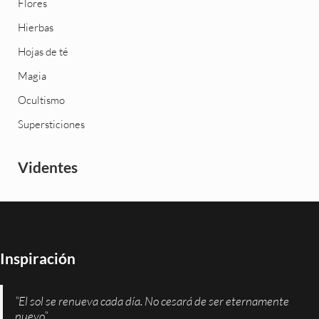
Flores
Hierbas
Hojas de té
Magia
Ocultismo
Supersticiones
Videntes
Inspiración
“El sol se renueva cada día. No cesará de ser eternamente
nuevo”