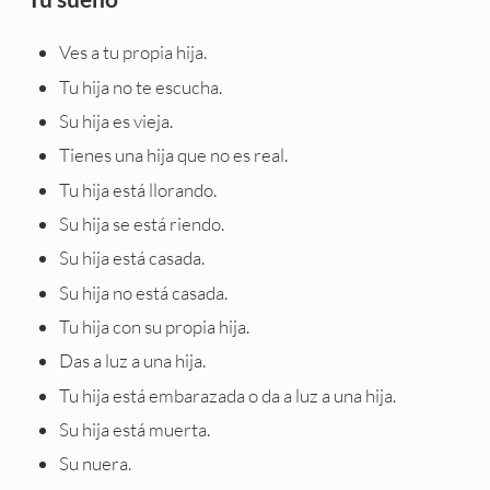
Ves a tu propia hija.
Tu hija no te escucha.
Su hija es vieja.
Tienes una hija que no es real.
Tu hija está llorando.
Su hija se está riendo.
Su hija está casada.
Su hija no está casada.
Tu hija con su propia hija.
Das a luz a una hija.
Tu hija está embarazada o da a luz a una hija.
Su hija está muerta.
Su nuera.