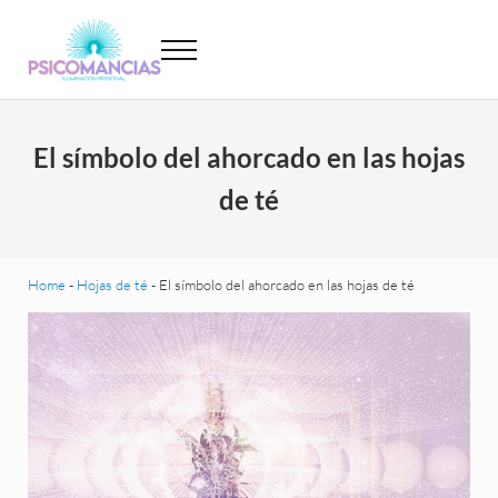
Saltar al contenido principal
Skip to header left navigation
Skip to site footer
Menu
Psicomancias
Psicomancias
El símbolo del ahorcado en las hojas
de té
Home
-
Hojas de té
-
El símbolo del ahorcado en las hojas de té