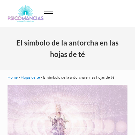
Saltar al contenido principal
Skip to header left navigation
Skip to site footer
Menu
Psicomancias
Psicomancias
El símbolo de la antorcha en las
hojas de té
Home
-
Hojas de té
-
El símbolo de la antorcha en las hojas de té