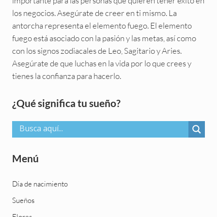
importante para las personas que quieren tener éxito en
los negocios. Asegúrate de creer en ti mismo. La
antorcha representa el elemento fuego. El elemento
fuego está asociado con la pasión y las metas, así como
con los signos zodiacales de Leo, Sagitario y Aries.
Asegúrate de que luchas en la vida por lo que crees y
tienes la confianza para hacerlo.
Sidebar
¿Qué significa tu sueño?
Menú
Día de nacimiento
Sueños
Flores