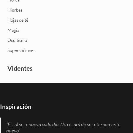
Hierbas
Hojas de té
Magia
Ocultismo
Supersticiones
Videntes
Inspiración
“El sol se renueva cada día. No cesará de ser eternamente
nuevo”