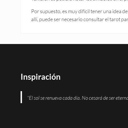
Por supuesto, es muy difícil tener una idea de
allí, puede ser necesario consultar el tarot pa
Inspiración
“El sol se renueva cada día. No cesará de ser eter