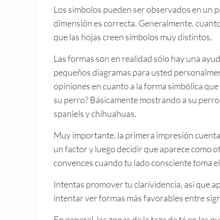
Los símbolos pueden ser observados en un par
dimensión es correcta. Generalmente, cuanto 
que las hojas creen símbolos muy distintos.
Las formas son en realidad sólo hay una ayud
pequeños diagramas para usted personalmente
opiniones en cuanto a la forma simbólica qu
su perro? Básicamente mostrando a su perro 
spaniels y chihuahuas.
Muy importante, la primera impresión cuenta.
un factor y luego decidir que aparece como o
convences cuando tu lado consciente toma el
Intentas promover tu clarividencia, así que a
intentar ver formas más favorables entre sig
En general, las zonas de la taza de té en las 