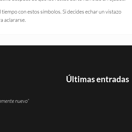
l tiempo con estos símbolos. Si decides echar un vistazo
ra aclararse.
Últimas entradas
namente nuevo”