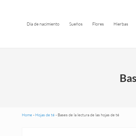
Saltar al contenido principal
Skip to header left navigation
Skip to site footer
Día de nacimiento
Sueños
Flores
Hierbas
Bas
Home
-
Hojas de té
-
Bases de la lectura de las hojas de té