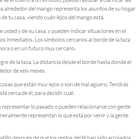
rea alrededor del mango representa los asuntos de su hogar
o de tu casa, viendo cuán lejos del mango está.
 usted y de su casa, y pueden indicar situaciones en el
igos inmediatos. Los símbolos cercanos al borde de la taza
hora o en un futuro muy cercano.
egre de la taza. La distancia desde el borde hasta donde el
dedor de seis meses.
 cosas que están muy lejos o son de mal agüero. Tendrás
tá cerca de él, para decidir cuál.
n representar lo pasado o pueden relacionarse con gente
neralmente representan lo que está por venir y la gente
atillo después de que los restos del té han sido arrojados.