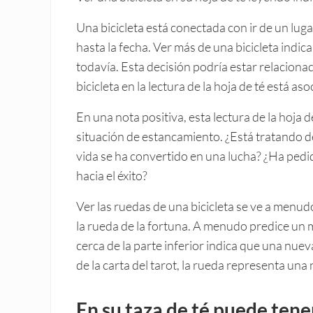
Una bicicleta está conectada con ir de un lugar
hasta la fecha. Ver más de una bicicleta indi
todavía. Esta decisión podría estar relaciona
bicicleta en la lectura de la hoja de té está as
En una nota positiva, esta lectura de la hoja
situación de estancamiento. ¿Está tratando d
vida se ha convertido en una lucha? ¿Ha pedi
hacia el éxito?
Ver las ruedas de una bicicleta se ve a menudo
la rueda de la fortuna. A menudo predice un 
cerca de la parte inferior indica que una nueva
de la carta del tarot, la rueda representa una
En su taza de té puede tene