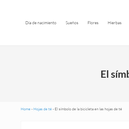
Saltar al contenido principal
Skip to header left navigation
Skip to site footer
Día de nacimiento
Sueños
Flores
Hierbas
El sím
Home
-
Hojas de té
-
El símbolo de la bicicleta en las hojas de té