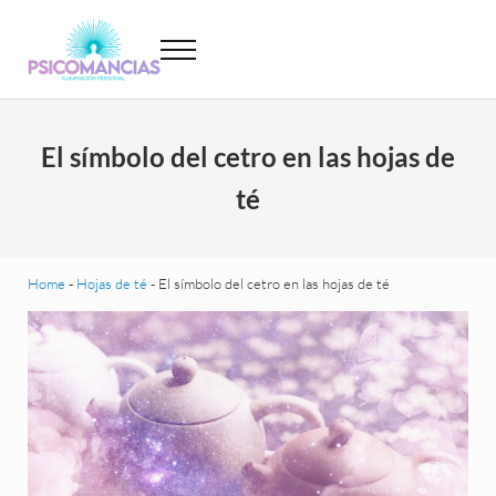
Saltar al contenido principal
Skip to header left navigation
Skip to site footer
Menu
Psicomancias
Psicomancias
El símbolo del cetro en las hojas de
té
Home
-
Hojas de té
-
El símbolo del cetro en las hojas de té