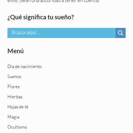
ellos; ¡sean una autoridad a tener en cuenta!
Sidebar
¿Qué significa tu sueño?
Menú
Día de nacimiento
Sueños
Flores
Hierbas
Hojas de té
Magia
Ocultismo