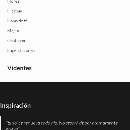
Flores
Hierbas
Hojas de té
Magia
Ocultismo
Supersticiones
Videntes
Inspiración
“El sol se renueva cada día. No cesará de ser eternamente
nuevo”