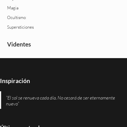
Magia
Ocultismo
Supersticiones
Videntes
Inspiración
“El sol se renueva cada día. No cesará de ser eternamente
nuevo”