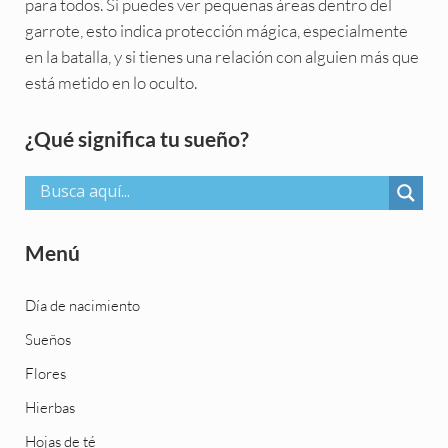
para todos. Si puedes ver pequeñas áreas dentro del
garrote, esto indica protección mágica, especialmente
en la batalla, y si tienes una relación con alguien más que
está metido en lo oculto.
Sidebar
¿Qué significa tu sueño?
Menú
Día de nacimiento
Sueños
Flores
Hierbas
Hojas de té