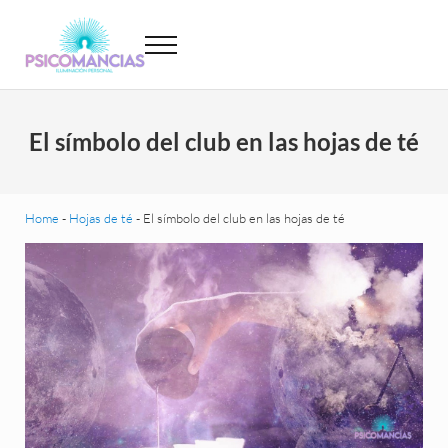
Saltar al contenido principal
Skip to header left navigation
Skip to site footer
Menu
Psicomancias
Psicomancias
El símbolo del club en las hojas de té
Home
-
Hojas de té
-
El símbolo del club en las hojas de té