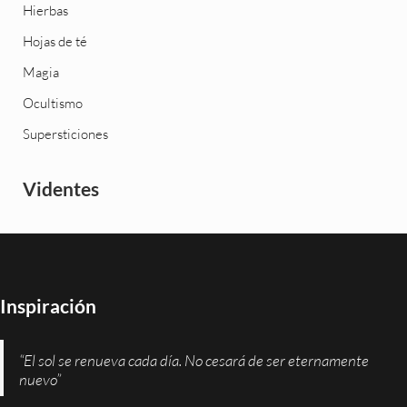
Hierbas
Hojas de té
Magia
Ocultismo
Supersticiones
Videntes
Inspiración
“El sol se renueva cada día. No cesará de ser eternamente
nuevo”