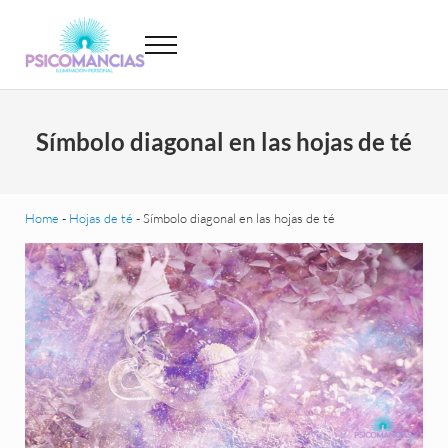
Saltar al contenido principal
Skip to header left navigation
Skip to site footer
Menu
Psicomancias
Psicomancias
Símbolo diagonal en las hojas de té
Home
-
Hojas de té
-
Símbolo diagonal en las hojas de té